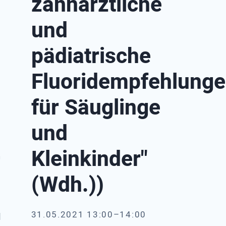
zahnärztliche
und
pädiatrische
Fluoridempfehlung
für Säuglinge
und
Kleinkinder"
n
(Wdh.))
31.05.2021 13:00–14:00
d