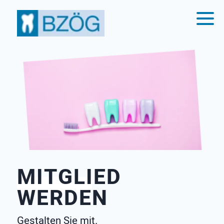
MITGLIED
D
WERDEN
bie
an 
t
Gestalten Sie mit.